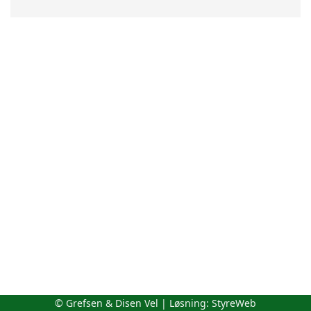
© Grefsen & Disen Vel | Løsning:
StyreWeb